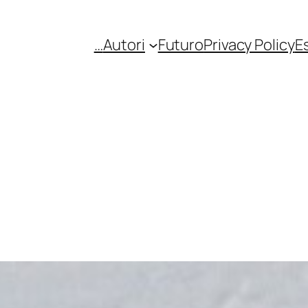
…
Autori
Futuro
Privacy Policy
E
)