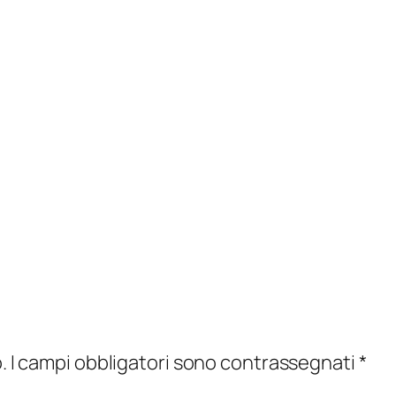
.
I campi obbligatori sono contrassegnati
*