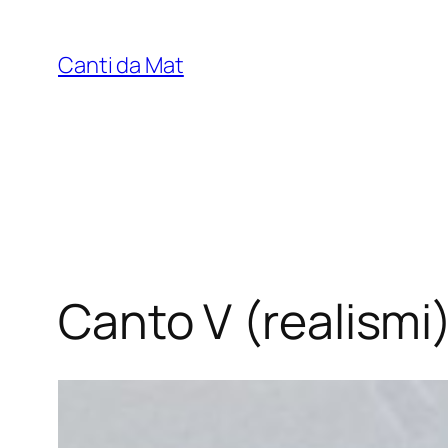
Vai
al
Canti da Mat
contenuto
Canto V (realismi