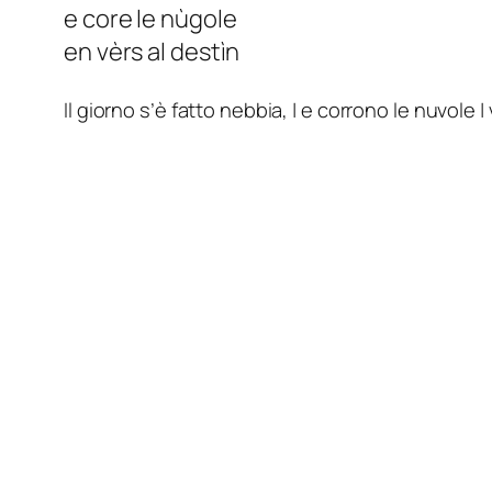
e core le nùgole
en vèrs al destìn
Il giorno s’è fatto nebbia, | e corrono le nuvole |