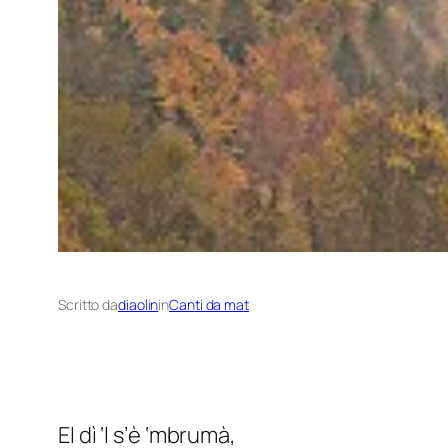
Scritto da
diaolin
in
Canti da mat
El dì ‘l s’è ‘mbrumà,