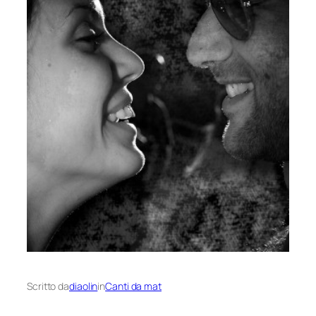
Scritto da
diaolin
in
Canti da mat