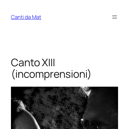
Vai
al
Canti da Mat
contenuto
Canto XIII
(incomprensioni)