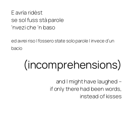
E avrìa ridèst
se sol fuss stà parole
‘nvezi che ‘n baso
ed avrei riso | fossero state solo parole | invece d’un
bacio
(incomprehensions)
and I might have laughed –
if only there had been words,
instead of kisses