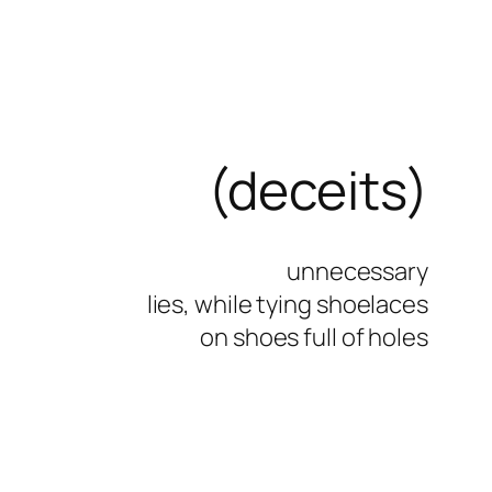
(deceits)
unnecessary
lies, while tying shoelaces
on shoes full of holes