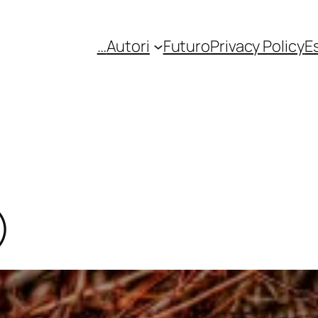
…
Autori
Futuro
Privacy Policy
E
)