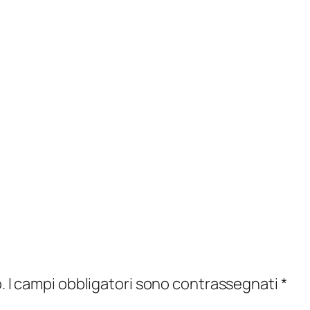
.
I campi obbligatori sono contrassegnati
*