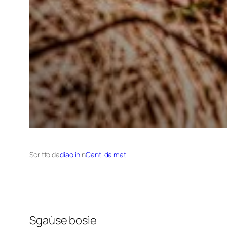
Scritto da
diaolin
in
Canti da mat
Sgaùse bosìe